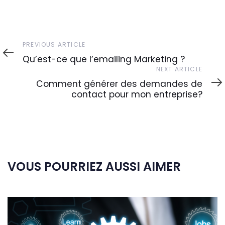
Previous
PREVIOUS ARTICLE
Article
Qu’est-ce que l’emailing Marketing ?
Next
NEXT ARTICLE
Article
Comment générer des demandes de
contact pour mon entreprise?
VOUS POURRIEZ AUSSI AIMER