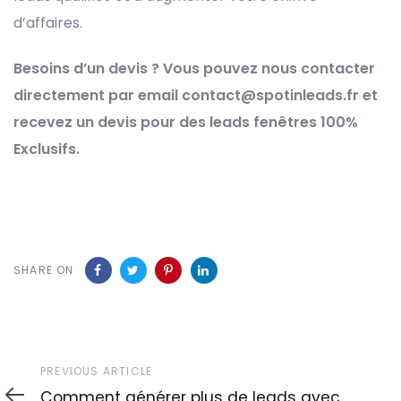
d’affaires.
Besoins d’un devis ? Vous pouvez nous contacter
directement par email contact@spotinleads.fr et
recevez un devis pour des leads fenêtres 100%
Exclusifs.
SHARE ON
Previous
PREVIOUS ARTICLE
Article
Comment générer plus de leads avec