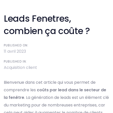
Post
navigation
Leads Fenetres,
combien ça coûte ?
PUBLISHED ON:
11 avril 2023
PUBLISHED IN:
Acquisition client
Bienvenue dans cet article qui vous permet de
comprendre les
coûts par lead dans le secteur de
la fenêtre
. La génération de leads est un élément clé
du marketing pour de nombreuses entreprises, car
cela peut aider à augmenter le nombre de clients