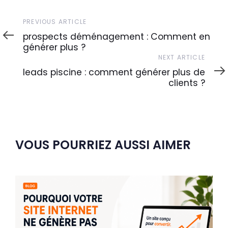
Previous
PREVIOUS ARTICLE
Article
prospects déménagement : Comment en
générer plus ?
Next
NEXT ARTICLE
Article
leads piscine : comment générer plus de
clients ?
VOUS POURRIEZ AUSSI AIMER