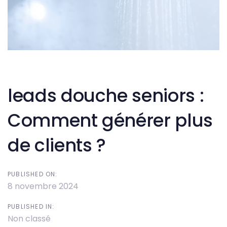
Post
navigation
leads douche seniors :
Comment générer plus
de clients ?
PUBLISHED ON:
8 novembre 2024
PUBLISHED IN:
Non classé