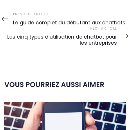
Previous
PREVIOUS ARTICLE
Article
Le guide complet du débutant aux chatbots
Next
NEXT ARTICLE
Article
Les cinq types d’utilisation de chatbot pour
les entreprises
VOUS POURRIEZ AUSSI AIMER