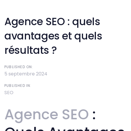
Post
navigation
Agence SEO : quels
avantages et quels
résultats ?
PUBLISHED ON:
5 septembre 2024
PUBLISHED IN:
SEO
Agence SEO
: