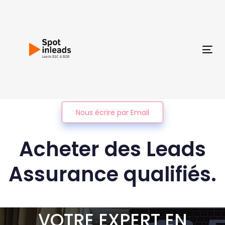
Skip
Skip
links
to
primary
navigation
Tog
Skip
nav
to
content
Nous écrire par Email
Acheter des Leads
Assurance qualifiés.
VOTRE EXPERT EN