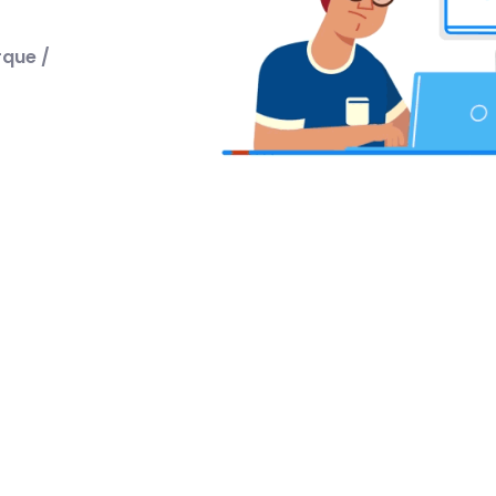
que /